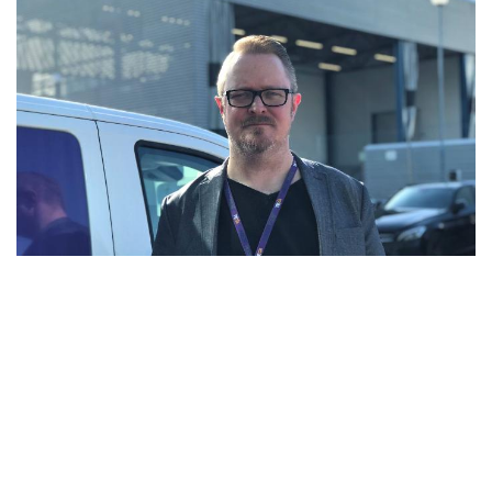
Asiakastarina: Odoo mahdollistaa
TEXAlle kehitysprojektien joustavan
edistämisen
Kasvavalla TEXAlla oli tarve uudistaa vanhat ja osin