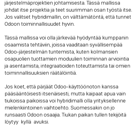
järjestelmäprojektien johtamisesta. Tässä mallissa
johdat itse projektia ja teet suurimman osan työstä itse.
Jos valitset hybridimallin, on välttämätöntä, että tunnet
Odoon toiminnallisuudet hyvin.
Tässä mallissa voi olla järkevää hyödyntää kumppanin
osaamista tehtäviin, joissa vaaditaan syvällisempää
Odoo-järjestelmän tuntemista, kuten kolmansien
osapuolien tuottamien moduulien toiminnan arviointia
ja asentamista, integraatioiden toteuttamista tai omien
toiminnallisuuksien räätälöintiä.
Jos koet, että pärjäät Odoo-käyttöönoton kanssa
pääsääntöisesti itsenäisesti, mutta kaipaat apua vain
tiukoissa paikoissa voi hybridimalli olla yrityksellenne
mielenkiintoinen vaihtoehto. Suomessakin on jo
runsaasti Odoon osaajia. Tiukan paikan tullen tekijöitä
löytyy kyllä avuksi.