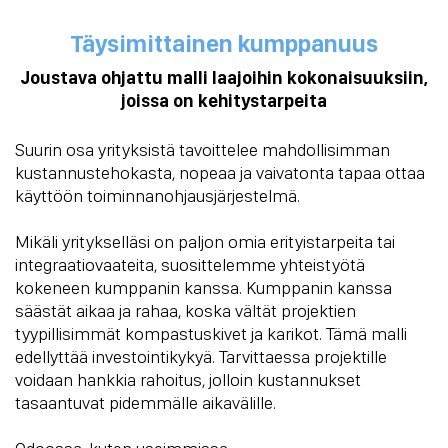
Täysimittainen kumppanuus
Joustava ohjattu malli laajoihin kokonaisuuksiin,
joissa on kehitystarpeita
Suurin osa yrityksistä tavoittelee mahdollisimman
kustannustehokasta, nopeaa ja vaivatonta tapaa ottaa
käyttöön toiminnanohjausjärjestelmä.
Mikäli yritykselläsi on paljon omia erityistarpeita tai
integraatiovaateita, suosittelemme yhteistyötä
kokeneen kumppanin kanssa. Kumppanin kanssa
säästät aikaa ja rahaa, koska vältät projektien
tyypillisimmät kompastuskivet ja karikot. Tämä malli
edellyttää investointikykyä. Tarvittaessa projektille
voidaan hankkia rahoitus, jolloin kustannukset
tasaantuvat pidemmälle aikavälille.