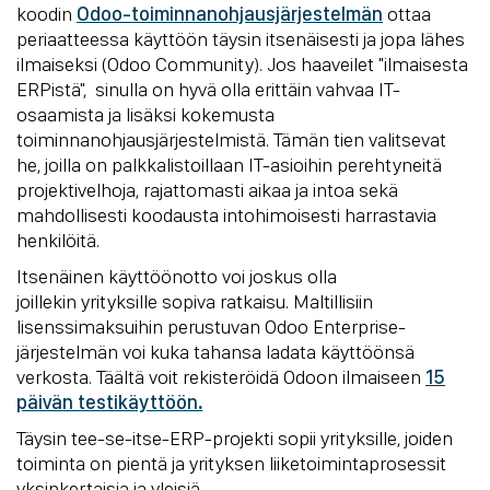
koodin
Odoo-toiminnanohjausjärjestelmän
ottaa
periaatteessa käyttöön täysin itsenäisesti ja jopa lähes
ilmaiseksi (Odoo Community). Jos haaveilet "ilmaisesta
ERPistä", sinulla on hyvä olla erittäin vahvaa IT-
osaamista ja lisäksi kokemusta
toiminnanohjausjärjestelmistä. Tämän tien valitsevat
he, joilla on palkkalistoillaan IT-asioihin perehtyneitä
projektivelhoja, rajattomasti aikaa ja intoa sekä
mahdollisesti koodausta intohimoisesti harrastavia
henkilöitä.
Itsenäinen käyttöönotto voi joskus olla
joillekin yrityksille sopiva ratkaisu. Maltillisiin
lisenssimaksuihin perustuvan Odoo Enterprise-
järjestelmän voi kuka tahansa ladata käyttöönsä
verkosta. Täältä voit rekisteröidä Odoon ilmaiseen
15
päivän testikäyttöön
.
Täysin tee-se-itse-ERP-projekti sopii yrityksille, joiden
toiminta on pientä ja yrityksen liiketoimintaprosessit
yksinkertaisia ja yleisiä.