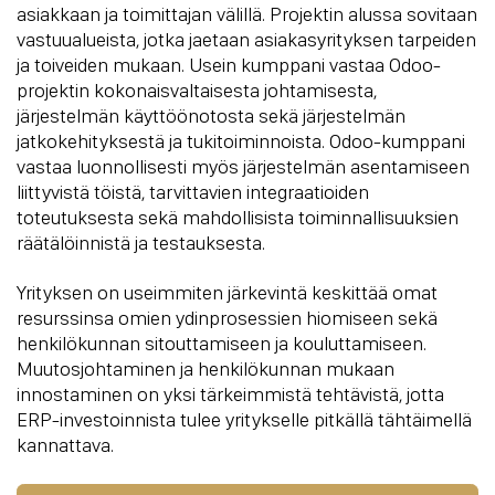
asiakkaan ja toimittajan välillä. Projektin alussa sovitaan
vastuualueista, jotka jaetaan asiakasyrityksen tarpeiden
ja toiveiden mukaan. Usein kumppani vastaa Odoo-
projektin kokonaisvaltaisesta johtamisesta,
järjestelmän käyttöönotosta sekä järjestelmän
jatkokehityksestä ja tukitoiminnoista. Odoo-kumppani
vastaa luonnollisesti myös järjestelmän asentamiseen
liittyvistä töistä, tarvittavien integraatioiden
toteutuksesta sekä mahdollisista toiminnallisuuksien
räätälöinnistä ja testauksesta.
Yrityksen on useimmiten järkevintä keskittää omat
resurssinsa omien ydinprosessien hiomiseen sekä
henkilökunnan sitouttamiseen ja kouluttamiseen.
Muutosjohtaminen ja henkilökunnan mukaan
innostaminen on yksi tärkeimmistä tehtävistä, jotta
ERP-investoinnista tulee yritykselle pitkällä tähtäimellä
kannattava.