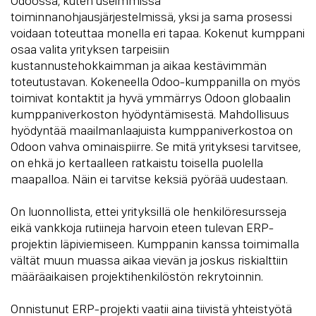
Odoossa, kuten useimmissa
toiminnanohjausjärjestelmissä, yksi ja sama prosessi
voidaan toteuttaa monella eri tapaa. Kokenut kumppani
osaa valita yrityksen tarpeisiin
kustannustehokkaimman ja aikaa kestävimmän
toteutustavan. Kokeneella Odoo-kumppanilla on myös
toimivat kontaktit ja hyvä ymmärrys Odoon globaalin
kumppaniverkoston hyödyntämisestä. Mahdollisuus
hyödyntää maailmanlaajuista kumppaniverkostoa on
Odoon vahva ominaispiirre. Se mitä yrityksesi tarvitsee,
on ehkä jo kertaalleen ratkaistu toisella puolella
maapalloa. Näin ei tarvitse keksiä pyörää uudestaan.
On luonnollista, ettei yrityksillä ole henkilöresursseja
eikä vankkoja rutiineja harvoin eteen tulevan ERP-
projektin läpiviemiseen. Kumppanin kanssa toimimalla
vältät muun muassa aikaa vievän ja joskus riskialttiin
määräaikaisen projektihenkilöstön rekrytoinnin.
Onnistunut ERP-projekti vaatii aina tiivistä yhteistyötä