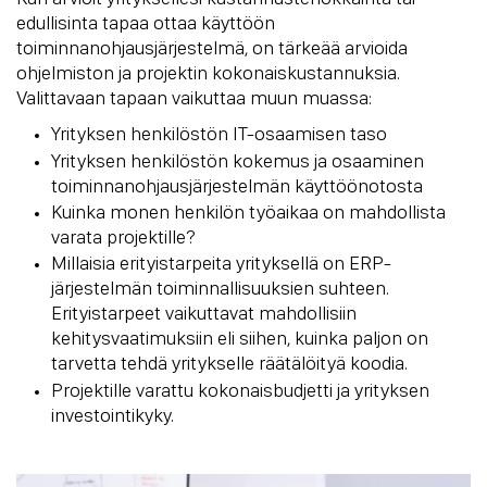
edullisinta tapaa ottaa käyttöön
toiminnanohjausjärjestelmä, on tärkeää arvioida
ohjelmiston ja projektin kokonaiskustannuksia.
Valittavaan tapaan vaikuttaa muun muassa:
Yrityksen henkilöstön IT-osaamisen taso
Yrityksen henkilöstön kokemus ja osaaminen
toiminnanohjausjärjestelmän käyttöönotosta
Kuinka monen henkilön työaikaa on mahdollista
varata projektille?
Millaisia erityistarpeita yrityksellä on ERP-
järjestelmän toiminnallisuuksien suhteen.
Erityistarpeet vaikuttavat mahdollisiin
kehitysvaatimuksiin eli siihen, kuinka paljon on
tarvetta tehdä yritykselle räätälöityä koodia.
Projektille varattu kokonaisbudjetti ja yrityksen
investointikyky.