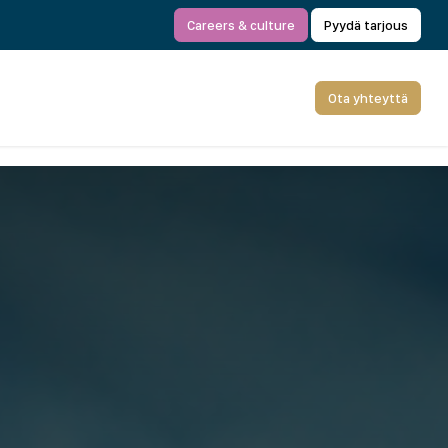
Careers & culture
Pyydä tarjous
Ota yhteyttä