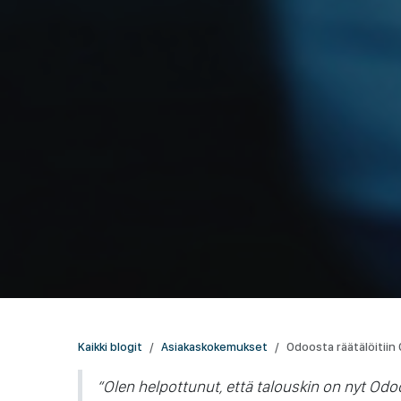
Kaikki blogit
Asiakaskokemukset
Odoosta räätälöitiin
“Olen helpottunut, että talouskin on nyt Odo