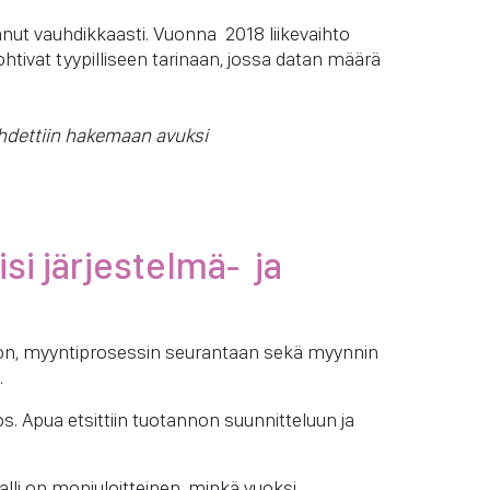
nut vauhdikkaasti. Vuonna 2018 liikevaihto
htivat tyypilliseen tarinaan, jossa datan määrä
lähdettiin hakemaan avuksi
si järjestelmä- ja
ntoon, myyntiprosessin seurantaan sekä myynnin
.
os. Apua etsittiin tuotannon suunnitteluun ja
alli on moniuloitteinen, minkä vuoksi