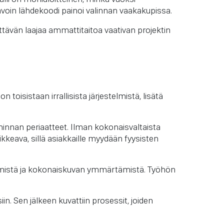
voin lähdekoodi painoi valinnan vaakakupissa.
ittävän laajaa ammattitaitoa vaativan projektin
 toisistaan irrallisista järjestelmistä, lisätä
nnan periaatteet. Ilman kokonaisvaltaista
kkeava, sillä asiakkaille myydään fyysisten
htymistä ja kokonaiskuvan ymmärtämistä. Työhön
iin. Sen jälkeen kuvattiin prosessit, joiden