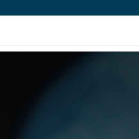
 ERP TOIMINNANOHJAUS
REFERENSSIT
BLOGI
MEILLE TÖIHIN