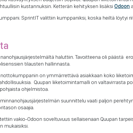
tuullisin kustannuksin. Ketterän kehityksen lisäksi
Odoon
a
mppani. SprintIT valittiin kumppaniksi, koska heiltä löytyi ri
ota
nnanohjausjärjestelmältä haluttiin. Tavoitteena oli päästä eroon
isenssien tilausten hallinnasta.
ottokumppanin on ymmärrettävä asiakkaan koko liiketoimi
ollisuuksia. Quupan liiketoimintamalli on valtavirrasta poi
kapohjaista ohjelmistoa.
toiminnanohjausjärjestelmän suunnittelu vaati paljon pere
oritason osaajia.
elvitettiin vakio-Odoon soveltuvuus sellaisenaan Quupan tarpeis
n mukaisiksi.