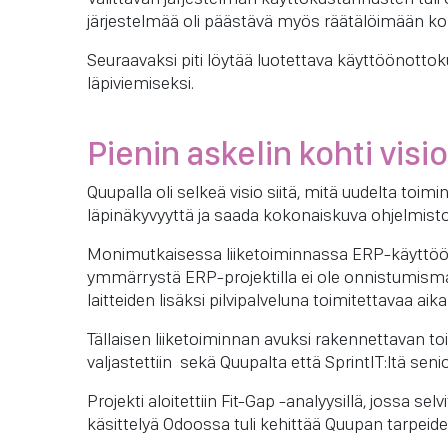
järjestelmää oli päästävä myös räätälöimään koh
Seuraavaksi piti löytää luotettava käyttöönottoku
läpiviemiseksi.
Pienin askelin kohti visi
Quupalla oli selkeä visio siitä, mitä uudelta toimi
läpinäkyvyyttä ja saada kokonaiskuva ohjelmistol
Monimutkaisessa liiketoiminnassa ERP-käyttöön
ymmärrystä ERP-projektilla ei ole onnistumismahd
laitteiden lisäksi pilvipalveluna toimitettavaa ai
Tällaisen liiketoiminnan avuksi rakennettavan 
valjastettiin sekä Quupalta että SprintIT:ltä seni
Projekti aloitettiin Fit-Gap -analyysillä, jossa s
käsittelyä Odoossa tuli kehittää Quupan tarpeide