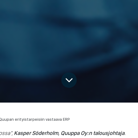
 Quupan erityistarpeisiin vastaava ERP
ossa”,
Kasper Söderholm, Quuppa Oy:n talousjohtaja
.