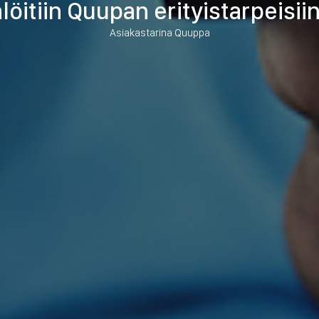
löitiin Quupan erityistarpeisii
Asiakastarina Quuppa