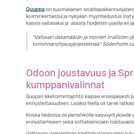
Quuppa
on suomalainen sisätilapaikannusjärjes
kolminkertaistui ja nykyään myyntiedustus löytyy
kasvoi valtavaksi ja asioita hoidettiin useilla eri jä
“Valtavan datamäärän ja monien irrallisten jä
toiminnanohjausjärjestelmää”, Söderholm s
Odoon joustavuus ja Sprin
kumppanivalinnat
Quupan liiketoimintajohto kaipasi ensisijaisest
ennustettavuuteen. Lisäksi heillä oli tarve ratka
Koska tiedossa oli pienehkölle kasvuyritykselle va
ennustamiseen sekä softalisenssien toistuvais
Valittavan järjestelmän käyttökustannusten tuli 