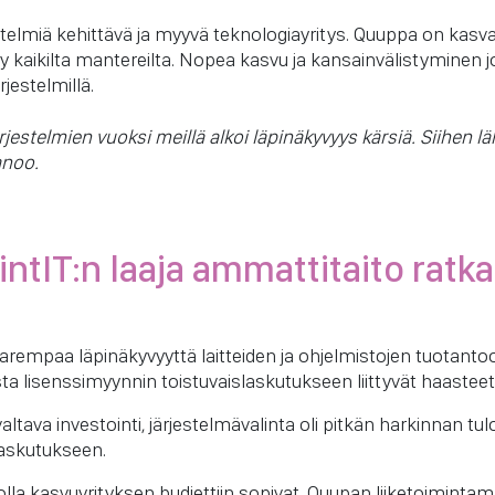
telmiä kehittävä ja myyvä teknologiayritys. Quuppa on kasva
 kaikilta mantereilta. Nopea kasvu ja kansainvälistyminen jo
rjestelmillä.
rjestelmien vuoksi meillä alkoi läpinäkyvyys kärsiä. Siihen 
anoo.
tIT:n laaja ammattitaito ratkai
i parempaa läpinäkyvyyttä laitteiden ja ohjelmistojen tuota
ista lisenssimyynnin toistuvaislaskutukseen liittyvät haasteet
ltava investointi, järjestelmävalinta oli pitkän harkinnan tul
laskutukseen.
olla kasvuyrityksen budjettiin sopivat. Quupan liiketoimintam