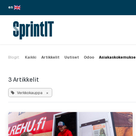
Siirry sisältöön
en
PALVELUMME
TOIMIALAT
ODOO
Blogit:
Kaikki
Artikkelit
Uutiset
Odoo
Asiakaskokemukse
3 Artikkelit
Verkkokauppa
×