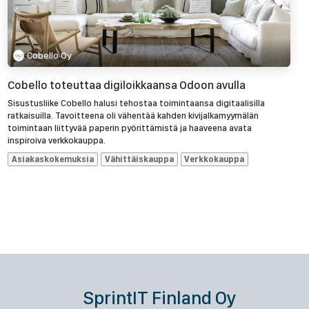
Cobello Oy
Cobello toteuttaa digiloikkaansa Odoon avulla
Sisustusliike Cobello halusi tehostaa toimintaansa digitaalisilla
ratkaisuilla. Tavoitteena oli vähentää kahden kivijalkamyymälän
toimintaan liittyvää paperin pyörittämistä ja haaveena avata
inspiroiva verkkokauppa.
Asiakaskokemuksia
Vähittäiskauppa
Verkkokauppa
SprintIT Finland Oy