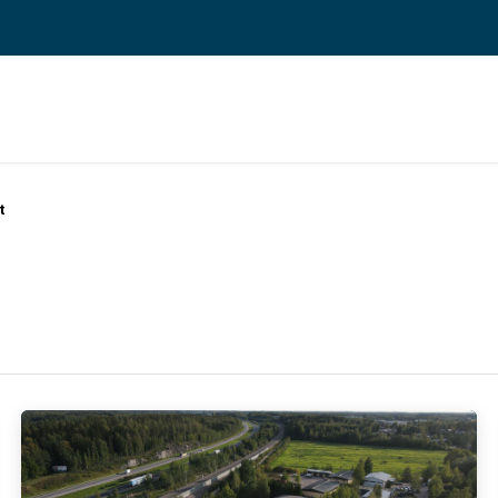
 ERP TOIMINNANOHJAUS
REFERENSSIT
BLOGI
MEILLE TÖIHIN
t