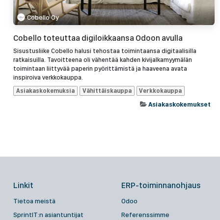
Cobello Oy
Cobello toteuttaa digiloikkaansa Odoon avulla
Sisustusliike Cobello halusi tehostaa toimintaansa digitaalisilla
ratkaisuilla. Tavoitteena oli vähentää kahden kivijalkamyymälän
toimintaan liittyvää paperin pyörittämistä ja haaveena avata
inspiroiva verkkokauppa.
Asiakaskokemuksia
Vähittäiskauppa
Verkkokauppa
Asiakaskokemukset
Linkit
ERP-toiminnanohjaus
Tietoa meistä
Odoo
SprintIT:n asiantuntijat
Referenssimme