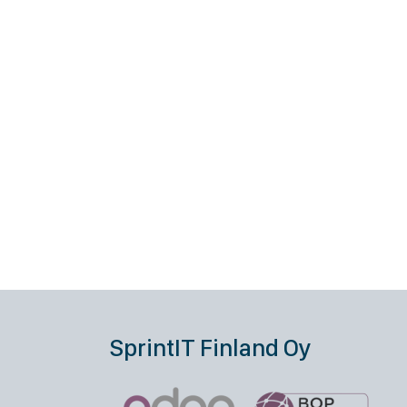
SprintIT Finland Oy