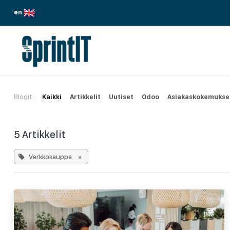
Siirry sisältöön
en
PALVELUMME
TOIMIALAT
ODOO
Blogit:
Kaikki
Artikkelit
Uutiset
Odoo
Asiakaskokemukse
5 Artikkelit
Verkkokauppa
×