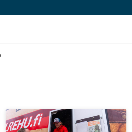
 ERP TOIMINNANOHJAUS
REFERENSSIT
BLOGI
MEILLE TÖIHIN
t