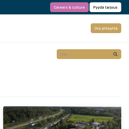
Careers & culture
Pyydä tarjous
Ota yhteyttä