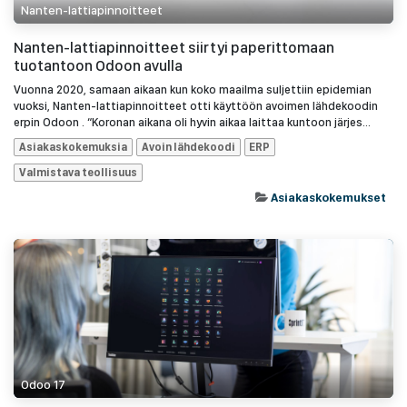
Nanten-lattiapinnoitteet
Nanten-lattiapinnoitteet siirtyi paperittomaan
tuotantoon Odoon avulla
Vuonna 2020, samaan aikaan kun koko maailma suljettiin epidemian
vuoksi, Nanten-lattiapinnoitteet otti käyttöön avoimen lähdekoodin
erpin Odoon . “Koronan aikana oli hyvin aikaa laittaa kuntoon järjes...
Asiakaskokemuksia
Avoin lähdekoodi
ERP
Valmistava teollisuus
Asiakaskokemukset
Odoo 17