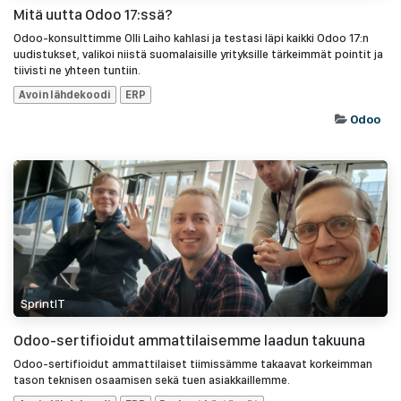
Mitä uutta Odoo 17:ssä?
Odoo-konsulttimme Olli Laiho kahlasi ja testasi läpi kaikki Odoo 17:n
uudistukset, valikoi niistä suomalaisille yrityksille tärkeimmät pointit ja
tiivisti ne yhteen tuntiin.
Avoin lähdekoodi
ERP
Odoo
SprintIT
Odoo-sertifioidut ammattilaisemme laadun takuuna
Odoo-sertifioidut ammattilaiset tiimissämme takaavat korkeimman
tason teknisen osaamisen sekä tuen asiakkaillemme.