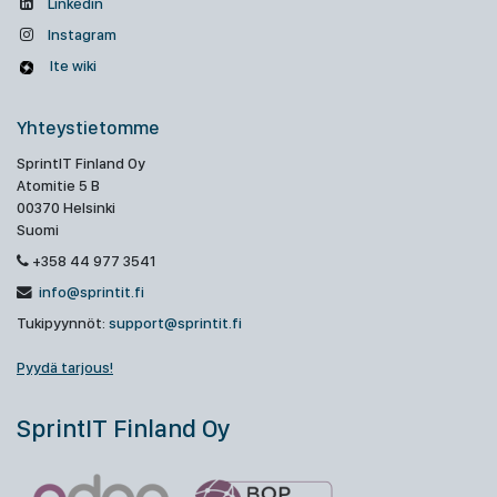
Linkedin
Instagram
Ite wiki
Yhteystietomme
SprintIT Finland Oy
Atomitie 5 B
00370 Helsinki
Suomi
+358 44 977 3541
info@sprintit.fi
Tukipyynnöt:
support@sprintit.fi
Pyydä tarjous!
SprintIT Finland Oy