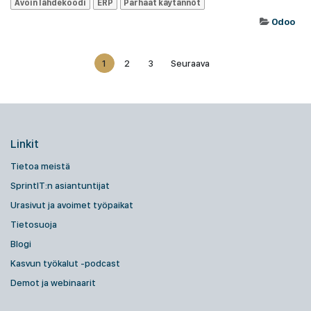
Avoin lähdekoodi
ERP
Parhaat käytännöt
Odoo
1
2
3
Seuraava
Linkit
Tietoa meistä
SprintIT:n asiantuntijat
Urasivut ja avoimet työpaikat
Tietosuoja
Blogi
Kasvun työkalut -podcast
Demot ja webinaarit