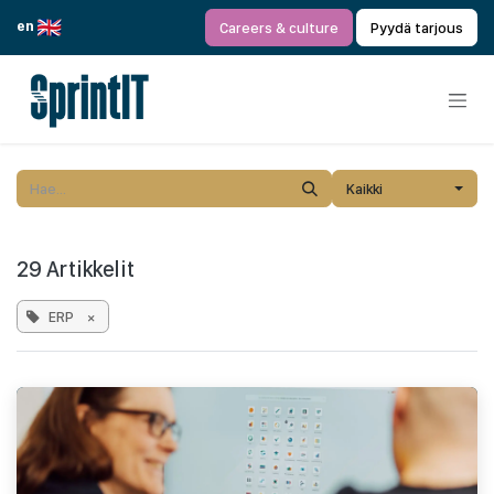
Siirry sisältöön
en
Careers & culture
Pyydä tarjous
Kaikki
29 Artikkelit
ERP
×