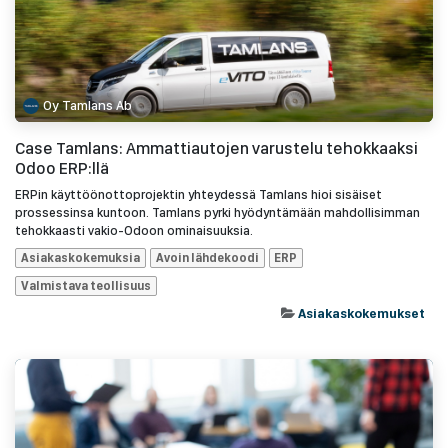
Oy Tamlans Ab
Case Tamlans: Ammattiautojen varustelu tehokkaaksi
Odoo ERP:llä
ERPin käyttöönottoprojektin yhteydessä Tamlans hioi sisäiset
prossessinsa kuntoon. Tamlans pyrki hyödyntämään mahdollisimman
tehokkaasti vakio-Odoon ominaisuuksia.
Asiakaskokemuksia
Avoin lähdekoodi
ERP
Valmistava teollisuus
Asiakaskokemukset