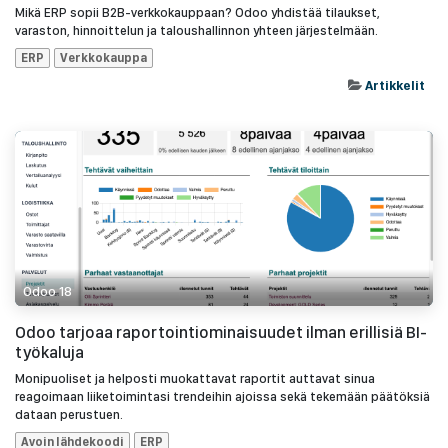
Mikä ERP sopii B2B-verkkokauppaan? Odoo yhdistää tilaukset,
varaston, hinnoittelun ja taloushallinnon yhteen järjestelmään.
ERP
Verkkokauppa
Artikkelit
Odoo 18
Odoo tarjoaa raportointiominaisuudet ilman erillisiä BI-
työkaluja
Monipuoliset ja helposti muokattavat raportit auttavat sinua
reagoimaan liiketoimintasi trendeihin ajoissa sekä tekemään päätöksiä
dataan perustuen.
Avoin lähdekoodi
ERP