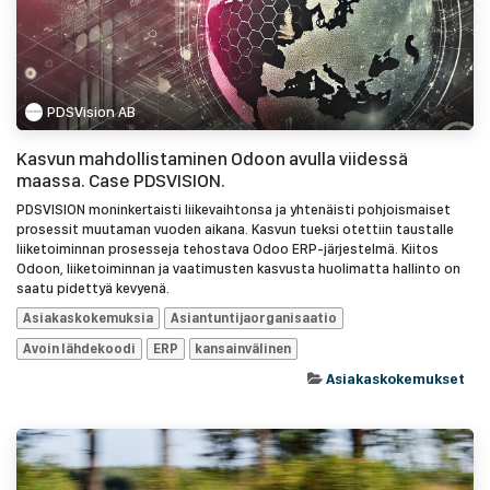
PDSVision AB
Kasvun mahdollistaminen Odoon avulla viidessä
maassa. Case PDSVISION.
PDSVISION moninkertaisti liikevaihtonsa ja yhtenäisti pohjoismaiset
prosessit muutaman vuoden aikana. Kasvun tueksi otettiin taustalle
liiketoiminnan prosesseja tehostava Odoo ERP-järjestelmä. Kiitos
Odoon, liiketoiminnan ja vaatimusten kasvusta huolimatta hallinto on
saatu pidettyä kevyenä.
Asiakaskokemuksia
Asiantuntijaorganisaatio
Avoin lähdekoodi
ERP
kansainvälinen
Asiakaskokemukset