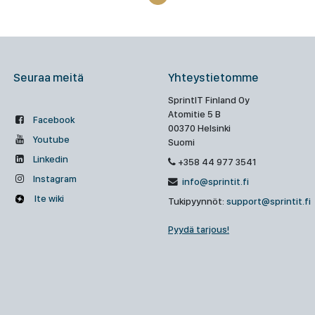
Seuraa meitä
Yhteystietomme
SprintIT Finland Oy
Atomitie 5 B
Facebook
00370 Helsinki
Youtube
Suomi
Linkedin
+358 44 977 3541
Instagram
info@sprintit.fi
Ite wiki
Tukipyynnöt:
support@sprintit.fi
Pyydä tarjous!