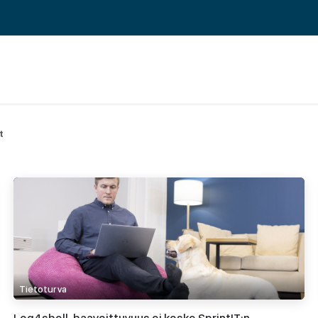
 ERP TOIMINNANOHJAUS
REFERENSSIT
BLOGI
MEILLE TÖIHIN
t
Tietoturva