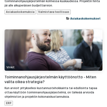
toiminnanohjausjärjestelmän kolmessa kuukaudessa. Projektin hinta
jäi alle alkuperäisen budjettiarvion.
Asiakaskokemuksia
Valmistava teollisuus
Asiakaskokemukset
Vinkit
Toiminnanohjausjärjestelmän käyttöönotto - Miten
valita oikea strategia?
Kun arvioit yrityksellesi kustannustehokkainta tai edullisinta tapaa
ottaa käyttöön toiminnanohjausjärjestelmä, on tärkeää arvioida
ohjelmiston ja projektin kokonaiskustannuksia.
ERP