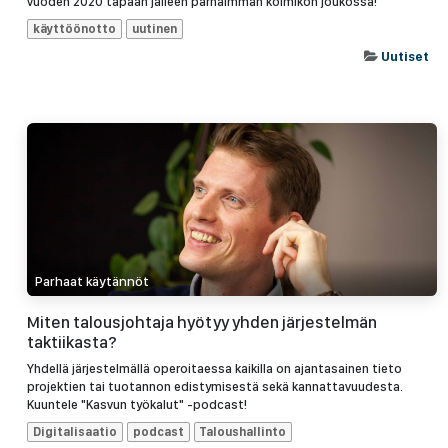
vuoden 2020 tapaan jälleen parhaimman kolmikon joukossa!
käyttöönotto
uutinen
Uutiset
Parhaat käytännöt
Miten talousjohtaja hyötyy yhden järjestelmän
taktiikasta?
Yhdellä järjestelmällä operoitaessa kaikilla on ajantasainen tieto
projektien tai tuotannon edistymisestä sekä kannattavuudesta.
Kuuntele "Kasvun työkalut" -podcast!
Digitalisaatio
podcast
Taloushallinto