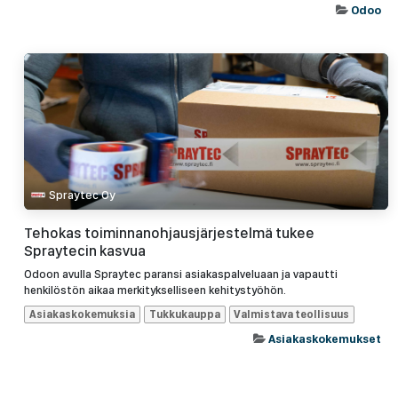
Odoo
Spraytec Oy
Tehokas toiminnanohjausjärjestelmä tukee
Spraytecin kasvua
Odoon avulla Spraytec paransi asiakaspalveluaan ja vapautti
henkilöstön aikaa merkitykselliseen kehitystyöhön.
Asiakaskokemuksia
Tukkukauppa
Valmistava teollisuus
Asiakaskokemukset