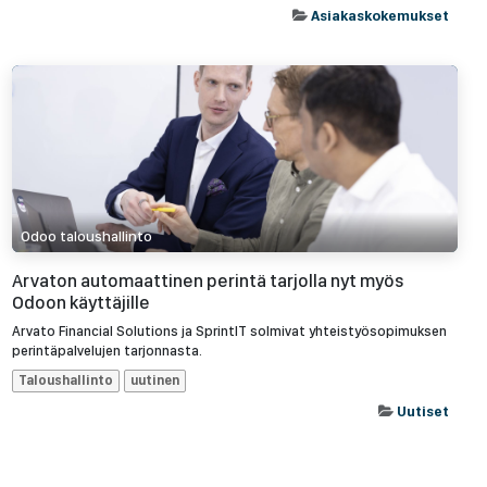
Asiakaskokemukset
Odoo taloushallinto
Arvaton automaattinen perintä tarjolla nyt myös
Odoon käyttäjille
Arvato Financial Solutions ja SprintIT solmivat yhteistyösopimuksen
perintäpalvelujen tarjonnasta.
Taloushallinto
uutinen
Uutiset