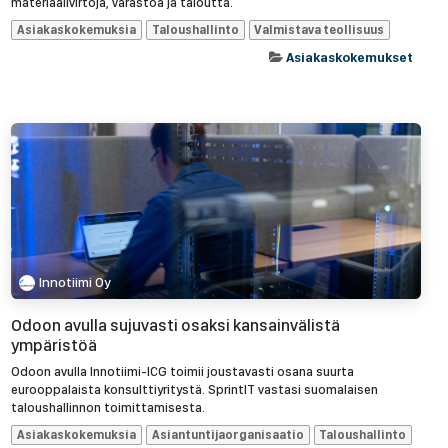
materiaalivirtoja, varastoa ja taloutta.
Asiakaskokemuksia
Taloushallinto
Valmistava teollisuus
Asiakaskokemukset
Innotiimi Oy
Odoon avulla sujuvasti osaksi kansainvälistä
ympäristöä
Odoon avulla Innotiimi-ICG toimii joustavasti osana suurta
eurooppalaista konsulttiyritystä. SprintIT vastasi suomalaisen
taloushallinnon toimittamisesta.
Asiakaskokemuksia
Asiantuntijaorganisaatio
Taloushallinto