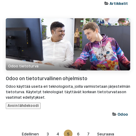
Artikkelit
Odoo tietoturva
Odoo on tietoturvallinen ohjelmisto
Odoo käyttää useita eri teknologioita, joilla varmistetaan järjestelmän
tietoturva. Käytetyt teknologiat täyttävät korkean tietoturvatason
vaatimat edellytykset.
Avoin lähdekoodi
Odoo
Edellinen
3
4
5
6
7
Seuraava