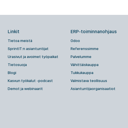
Linkit
ERP-toiminnanohjaus
Tietoa meistä
Odoo
SprintIT:n asiantuntijat
Referenssimme
Urasivut ja avoimet työpaikat
Palvelumme
Tietosuoja
Vähittäiskauppa
Blogi
Tukkukauppa
Kasvun työkalut -podcast
Valmistava teollisuus
Demot ja webinaarit
Asiantuntijaorganisaatiot