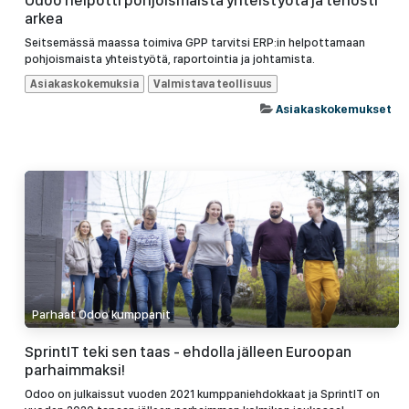
Odoo helpotti pohjoismaista yhteistyötä ja tehosti
arkea
Seitsemässä maassa toimiva GPP tarvitsi ERP:in helpottamaan
pohjoismaista yhteistyötä, raportointia ja johtamista.
Asiakaskokemuksia
Valmistava teollisuus
Asiakaskokemukset
Parhaat Odoo kumppanit
SprintIT teki sen taas - ehdolla jälleen Euroopan
parhaimmaksi!
Odoo on julkaissut vuoden 2021 kumppaniehdokkaat ja SprintIT on