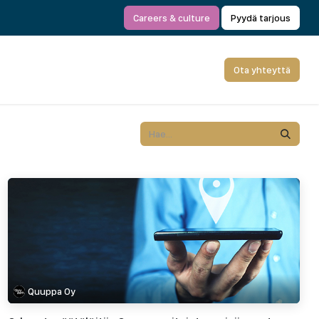
Careers & culture
Pyydä tarjous
Ota yhteyttä
Quuppa Oy