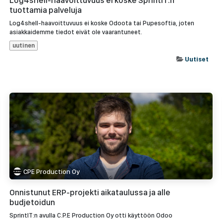
Log4shell-haavoittuvuus ei koske SprintIT:n
tuottamia palveluja
Log4shell-haavoittuvuus ei koske Odoota tai Pupesoftia, joten
asiakkaidemme tiedot eivät ole vaarantuneet.
uutinen
Uutiset
CPE Production Oy
Onnistunut ERP-projekti aikataulussa ja alle
budjetoidun
SprintIT:n avulla C.P.E Production Oy otti käyttöön Odoo