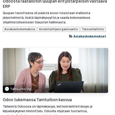
Odoosta räätälöitiin Quupan erityistarpeisiin vastaava
ERP
Quupan tavoitteena oli päästä eroon toisistaan irrallisista
järjestelmistä, lisätä läpinäkyvyyttä ja saada kokonaiskuva
ohjelmistolisenssien tilausten hallinnasta.
Asiakaskokemuksia
Asiantuntijaorganisaatio
Taloushallinto
Asiakaskokemukset
Tamturbo Oyj
Odoo tukemassa Tamturbon kasvua
Tärkeintä Odoossa on läpinäkyvyys, ketterä kehitettävyys ja
kilpailukykyinen hinnoittelu. Odoolla ohjataan tuotantoa,